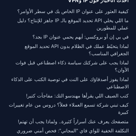
أحدث الأخبار حول IP وVPN
كيفية العثور على عنوان IP الخاص بك في سطر الأوامر؟
ما اللي يخلي API تحديد الموقع بالـ IP جاهز للإنتاج؟ دليل
عملي للمطورين
في بي إن أو بروكسي: أيهم يحمي عنوان IP بجد؟
لماذا يتخبّط عملك في الظلام بدون API تحديد الموقع
الجغرافي المناسب؟
لماذا يجب على شركتك سياسة ذكاء اصطناعي قبل فوات
الأوان؟
لماذا يفوز أصدقاؤك على النت في توصية الكتب على الذكاء
الاصطناعي
كتب الصيف اللي يقرأها مهندسو التك: مفاجآت كتير!
كيف تبني شركة تسمع العملاء فعلاً؟ دروس من عام تغييرات
كبيرة
متصفحك يعرف عنك أسراراً كثيرة.. ولماذا يجب أن تهتم!
التكلفة الخفية للواي فاي "المجاني": فحص أمني ضروري