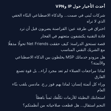
أحدث الأخبار حول IP وVPN
شركات تُبنى في صمت… والذكاء الاصطناعي البنّاء الخفي
الذي لا نراه
اختراق في طرفة عين: القراصنة يضربون قبل أن ترد
قادة التقنية يكتشفون متعتهم في الفخار
قصة تستحق الدراسة: كيف حققت Net Friends تحولًا مذهلًا
مع الشريك التقني المناسب
هل مزودو خدماتك MSP يخلطون بين الذكاء الاصطناعي
والأتمتة؟
لماذا مراجعات العملاء لم تعد مجرد آراء... بل قوة تصنع
الفارق
وراء كل أتمتة إنسان: لماذا يهم فوز ر.ج. مادسن بلقب بنّاء
العام
استجابتك البطيئة للأزمات تكلّفك ثمناً باهظاً
النجم استقال… هل قطعت صلاحياته من أنظمتكم؟