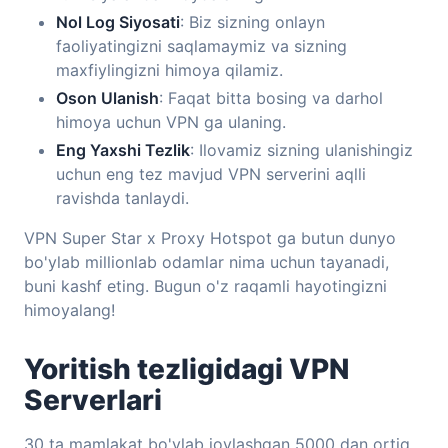
Nol Log Siyosati
: Biz sizning onlayn
faoliyatingizni saqlamaymiz va sizning
maxfiylingizni himoya qilamiz.
Oson Ulanish
: Faqat bitta bosing va darhol
himoya uchun VPN ga ulaning.
Eng Yaxshi Tezlik
: Ilovamiz sizning ulanishingiz
uchun eng tez mavjud VPN serverini aqlli
ravishda tanlaydi.
VPN Super Star x Proxy Hotspot ga butun dunyo
bo'ylab millionlab odamlar nima uchun tayanadi,
buni kashf eting. Bugun o'z raqamli hayotingizni
himoyalang!
Yoritish tezligidagi VPN
Serverlari
30 ta mamlakat bo'ylab joylashgan 5000 dan ortiq