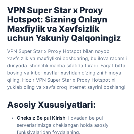
VPN Super Star x Proxy
Hotspot: Sizning Onlayn
Maxfiylik va Xavfsizlik
uchun Yakuniy Qalqoningiz
VPN Super Star x Proxy Hotspot bilan noyob
xavfsizlik va maxfiylikni boshqaring, bu ilova raqamli
dunyoda ishonchli manba sifatida turadi. Faqat bitta
bosing va kiber xavflar xavfidan o'zingizni himoya
qiling. Hozir VPN Super Star x Proxy Hotspot ni
yuklab oling va xavfsizroq internet sayrini boshlang!
Asosiy Xususiyatlari:
Cheksiz Be pul Kirish
: Ilovadan be pul
serverlarimizga cheklangan holda asosiy
funksiyalaridan foydalaning.