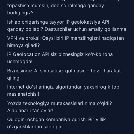
topashish mumkin, deb so'ralmaga qanday
borligingiz?
Ishlab chiqarishga tayyor IP geolokatsiya API
qanday boʻladi? Dasturchilar uchun amaliy qoʻllanma
VPN va proksi: Qaysi biri IP manzilingizni haqiqatan
himoya qiladi?
IP Geolocation API'siz biznesingiz ko'r-ko'rona
uchmoqda!
Biznesingiz AI siyosatisiz qolmasin – hozir harakat
qiling!
Internet do'stlaringiz algoritmdan yaxshiroq kitob
maslahatchisi!
Yozda texnologiya mutaxassislari nima o'qidi?
Ajablanarli tanlovlar!
Qulogini ochgan kompaniya qurish: Bir yillik
o'zgarishlardan saboqlar