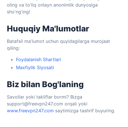
oling va to'liq onlayn anonimlik dunyosiga
sho'ng'ing!
Huquqiy Ma'lumotlar
Batafsil ma'lumot uchun quyidagilarga murojaat
qiling:
Foydalanish Shartlari
Maxfiylik Siyosati
Biz bilan Bog'laning
Savollar yoki takliflar bormi? Bizga
support@freevpn247.com orqali yoki
www.freevpn247.com
saytimizga tashrif buyuring.