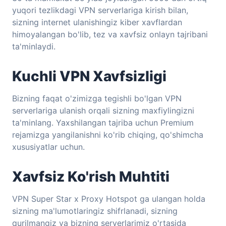
yuqori tezlikdagi VPN serverlariga kirish bilan,
sizning internet ulanishingiz kiber xavflardan
himoyalangan bo'lib, tez va xavfsiz onlayn tajribani
ta'minlaydi.
Kuchli VPN Xavfsizligi
Bizning faqat o'zimizga tegishli bo'lgan VPN
serverlariga ulanish orqali sizning maxfiylingizni
ta'minlang. Yaxshilangan tajriba uchun Premium
rejamizga yangilanishni ko'rib chiqing, qo'shimcha
xususiyatlar uchun.
Xavfsiz Ko'rish Muhtiti
VPN Super Star x Proxy Hotspot ga ulangan holda
sizning ma'lumotlaringiz shifrlanadi, sizning
qurilmangiz va bizning serverlarimiz o'rtasida