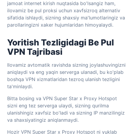
jamoat internet kirish nuqtasida bo'lsangiz ham,
ilovamiz be pul proksi uchun xavfsizroq alternativ
sifatida ishlaydi, sizning shaxsiy ma'lumotlaringiz va
parollaringizni xaker hujumlaridan himoyalaydi.
Yoritish Tezligidagi Be Pul
VPN Tajribasi
Ilovamiz avtomatik ravishda sizning joylashuvingizni
aniqlaydi va eng yaqin serverga ulanadi, bu ko'plab
boshqa VPN xizmatlaridan tezroq ulanish tezligini
ta'minlaydi.
Bitta bosing va VPN Super Star x Proxy Hotspot
sizni eng tez serverga ulaydi, sizning qurilma
ulanishingiz xavfsiz bo'ladi va sizning IP manzilingiz
va shaxsiyatingiz aniqlanmaydi.
Hozir VPN Super Star x Proxy Hotspot ni yuklab